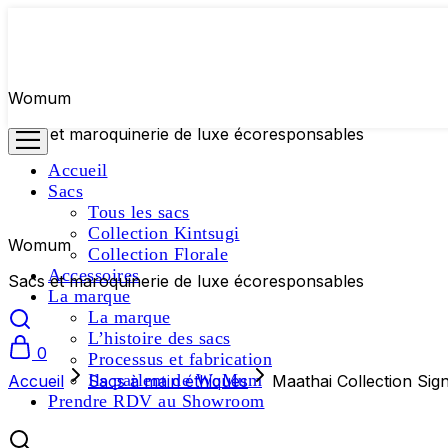
Womum
Sacs et maroquinerie de luxe écoresponsables
Accueil
Sacs
Tous les sacs
Collection Kintsugi
Womum
Collection Florale
Accessoires
Sacs et maroquinerie de luxe écoresponsables
La marque
La marque
L’histoire des sacs
0
Processus et fabrication
Ils parlent de WoMum
Accueil
Sacs à main éthiques
Maathai Collection Sig
Prendre RDV au Showroom