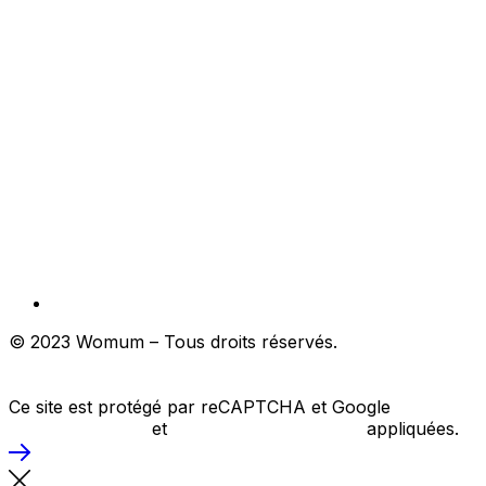
© 2023 Womum – Tous droits réservés.
Création du site
internet : JUST DO WEB, Sites ecommerce dédiés aux
créateurs engagés pour une mode éthique !
Ce site est protégé par reCAPTCHA et Google
Politique
de confidentialité
et
Conditions d’utilisations
appliquées.